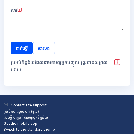
សារ
Form actions
ប្រអប់ទិន្នន័យដែលទាមទារឲ្យអ្នកបញ្ចូល ត្រូវបានសម្គាល់
ដោយ
ប្លុក
ប្លុក
Contact site support
អ្នកមិនបានចូលទេ ។ (
ចូល
)
សេចក្តីសង្ខេបពីការរក្សាទុកទិន្នន័យ
Get the mobile app
Switch to the standard theme