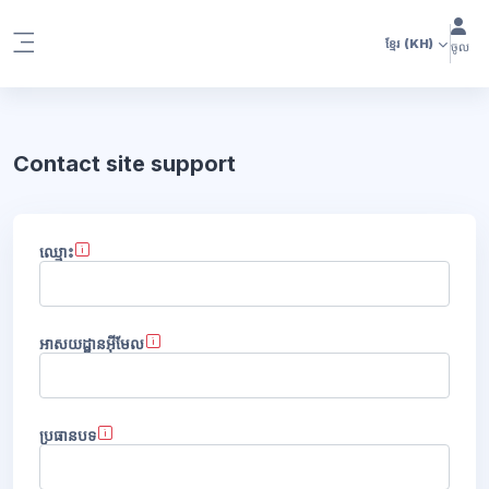
រំលងទៅកាន់មាតិកាមេ
ខ្មែរ
(KH)
ចូល
Side panel
ប្លុក
Contact site support
ប្លុក
ឈ្មោះ
អាសយដ្ឋានអ៊ីមែល
ប្រធានបទ