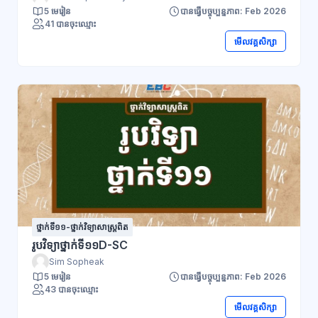
5 មេរៀន
បានធ្វើបច្ចុប្បន្នភាព: Feb 2026
41 បានចុះឈ្មោះ
មើលវគ្គសិក្សា
ថ្នាក់ទី១១-ថ្នាក់វិទ្យាសាស្ត្រពិត
រូបវិទ្យាថ្នាក់ទី១១D-SC
Sim Sopheak
5 មេរៀន
បានធ្វើបច្ចុប្បន្នភាព: Feb 2026
43 បានចុះឈ្មោះ
មើលវគ្គសិក្សា