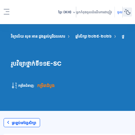
រំលងទៅកាន់មាតិកាមេ
ខ្មែរ
(KH)
អ្នកកំពុងចូលដំណើរការជាភ្ញៀវ
ចូល
Side panel
វិទ្យាល័យ សុខ អាន ដូងខ្ពស់បូរីជលសារ
ឆ្នាំសិក្សា ២០២៥-២០២៦
ថ្នាក់ទី១១
រូបវិទ្យាថ្នាក់ទី១១E-SC
កម្រិតដំបូង
កម្រិតជំនាញ:
ត្រឡប់ទៅវគ្គសិក្សា