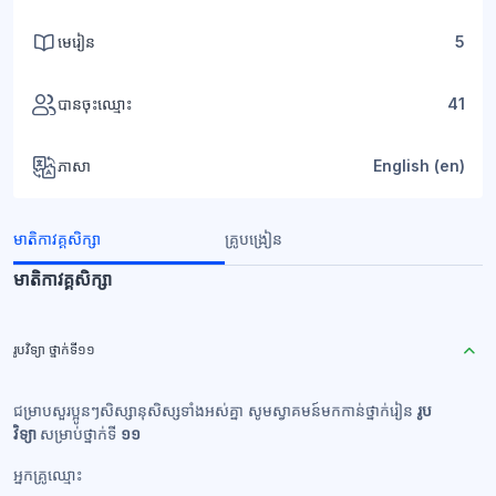
មេរៀន
5
បានចុះឈ្មោះ
41
ភាសា
English ‎(en)‎
មាតិកាវគ្គសិក្សា
គ្រូបង្រៀន
មាតិកាវគ្គសិក្សា
រូបវិទ្យា ថ្នាក់ទី១១
ជម្រាបសួរប្អូនៗសិស្សានុសិស្សទាំងអស់គ្នា សូមស្វាគមន៍មកកាន់ថ្នាក់រៀន
រូប
វិទ្យា
សម្រាប់ថ្នាក់ទី
១១
អ្នកគ្រូឈ្មោះ