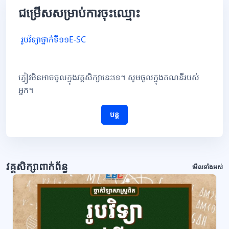
ជម្រើសសម្រាប់ការចុះឈ្មោះ
រូបវិទ្យាថ្នាក់ទី១១E-SC
ភ្ញៀវមិនអាចចូលក្នុងវគ្គសិក្សានេះទេ។ សូមចូលក្នុងគណនីរបស់
អ្នក។
បន្ត
វគ្គសិក្សាពាក់ព័ន្ធ
មើលទាំងអស់