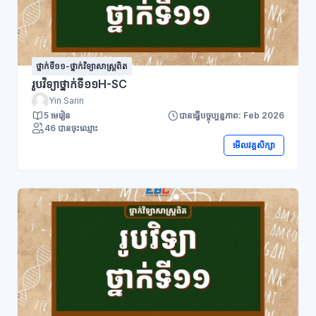
ថ្នាក់ទី១១-ថ្នាក់វិទ្យាសាស្ត្រពិត
រូបវិទ្យាថ្នាក់ទី១១H-SC
Yin Sarin
5 មេរៀន
បានធ្វើបច្ចុប្បន្នភាព: Feb 2026
46 បានចុះឈ្មោះ
មើលវគ្គសិក្សា