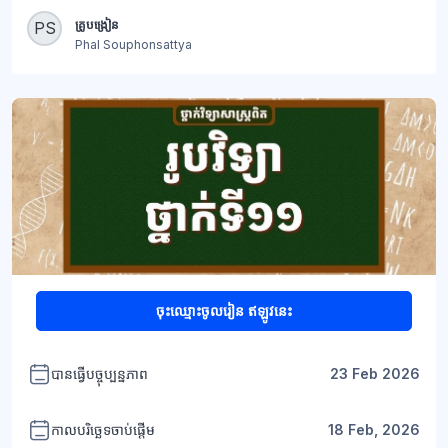
ប្លុក
គ្រូបង្រៀន
PS
Phal Souphonsattya
ប្លុក
ចុះឈ្មោះចូលរៀន ឥឡូវនេះ
បានធ្វើបច្ចុប្បន្នភាព
23 Feb 2026
កាលបរិច្ឆេទចាប់ផ្តើម
18 Feb, 2026