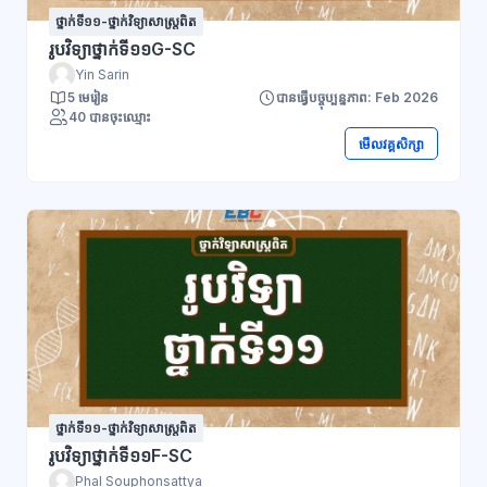
ថ្នាក់ទី១១-ថ្នាក់វិទ្យាសាស្ត្រពិត
រូបវិទ្យាថ្នាក់ទី១១G-SC
Yin Sarin
5 មេរៀន
បានធ្វើបច្ចុប្បន្នភាព: Feb 2026
40 បានចុះឈ្មោះ
មើលវគ្គសិក្សា
ថ្នាក់ទី១១-ថ្នាក់វិទ្យាសាស្ត្រពិត
រូបវិទ្យាថ្នាក់ទី១១F-SC
Phal Souphonsattya