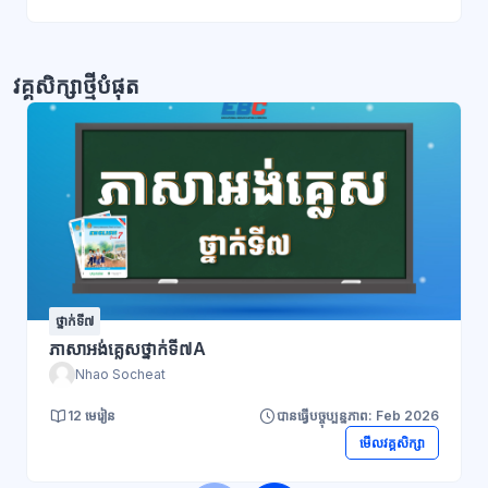
វគ្គសិក្សាថ្មីបំផុត
ថ្នាក់ទី៧
ភាសាអង់គ្លេសថ្នាក់ទី៧A
Nhao Socheat
12 មេរៀន
បានធ្វើបច្ចុប្បន្នភាព: Feb 2026
មើលវគ្គសិក្សា