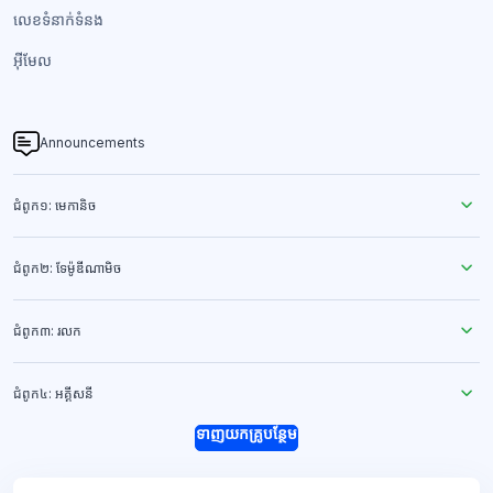
លេខទំនាក់ទំនង​
អ៊ីមែល
Announcements
ជំពូក១: មេកានិច
ជំពូក២: ទែម៉ូឌីណាមិច
ជំពូក៣: រលក
ជំពូក៤: អគ្គីសនី
ទាញយកគ្រូបន្ថែម